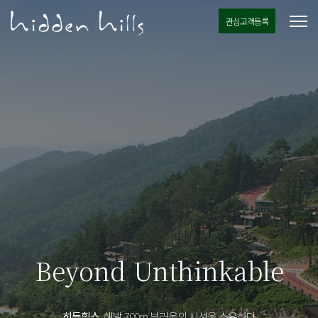
관심고객등록
Beyond Unthinkable
히든힐스,
해발 700m 부러움의 시선을 소유하다